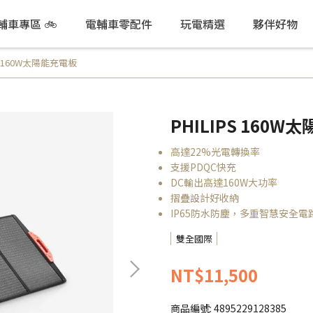
電輔車專區 🚲
電輔車零配件
玩電精選
夥伴好物
PS 160W太陽能充電板
PHILIPS 160
高達22%光電轉換率
支援PDQC快充
DC輸出高達160W大功率
摺疊設計好收納
IP65防水防塵，多重智慧安全電
雙全國際
NT$11,500
商品編號:
4895229128385