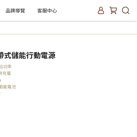
品牌導覽
客服中心
W 攜帶式儲能行動電源
輸出功率
時充電
換
動能電池
障