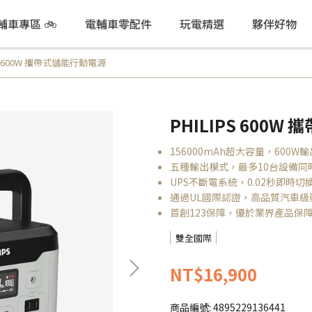
電輔車專區 🚲
電輔車零配件
玩電精選
夥伴好物
PS 600W 攜帶式儲能行動電源
PHILIPS 600
156000mAh超大容量，600W
五種輸出模式，最多10台設備同
UPS不斷電系統，0.02秒即時切
通過UL國際認證，高品質汽車級
首創123保障，優於業界產品保
雙全國際
NT$16,900
商品編號:
4895229136441