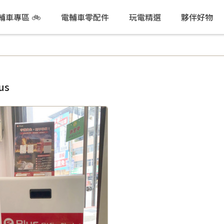
電輔車專區 🚲
電輔車零配件
玩電精選
夥伴好物
us