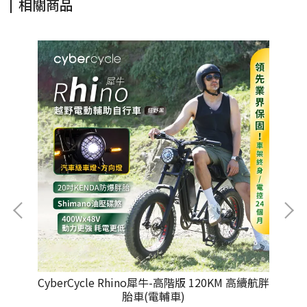
相關商品
能親子
CyberCycle Rhino犀牛-高階版 120KM 高續航胖
C
胎車(電輔車)