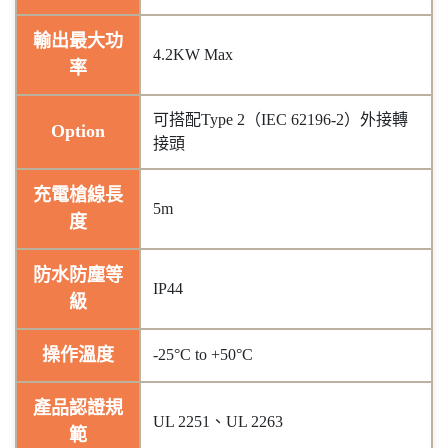
輸出最大功
4.2KW Max
率
可搭配Type 2（IEC 62196-2）外接轉
Option
接頭
充電槍線長
5m
度
防水防塵等
IP44
級
操作溫度
-25°C to +50°C
產品認證規
UL 2251、UL 2263
範