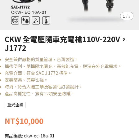
1
/
3
CKW 全電壓隨車充電槍110V-220V，
J1772
安全兼併嚴格的質量管理，台灣製造。
攜帶便利、隨攜隨地隨充、高效能充電，解決在外充電需求。
充電介面：符合 SAE J 1772 標準。
安裝簡易、兼容性強。
時尚、符合人體工學及客製化訂製設計。
產品高穩定性、擁有12項安全防護。
重光企業
NT$10,000
商品編號:
ckw-ec-16a-01